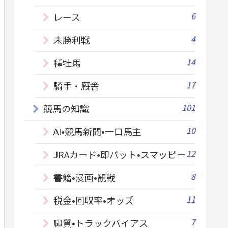
6
レース
4
未勝利戦
14
種牡馬
17
騎手・厩舎
101
競馬の知識
10
AI•競馬新聞•一口馬主
12
JRAカード•即パット•スマッピー
8
書籍•漫画•観戦
11
税金•回収率•オッズ
7
脚質•トラックバイアス